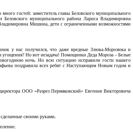
 много гостей: заместитель главы Беловского муниципального
ии Беловского муниципального района Лариса Владимировна
 Владимировна Мишина, дети с ограниченными возможностями
нник у нас получился, что даже вредные Злюка-Морозюка и
без угощения? Но вот незадача! Помощники Деда Мороза – Белые
Новогоднюю ночь. Но всю ситуацию исправили гости нашего
афьева поздравила всех ребят с Наступающим Новым годом и
 директора ООО «Разрез Пермяковский» Евгения Викторовича
 сделанные своими руками.
упление.