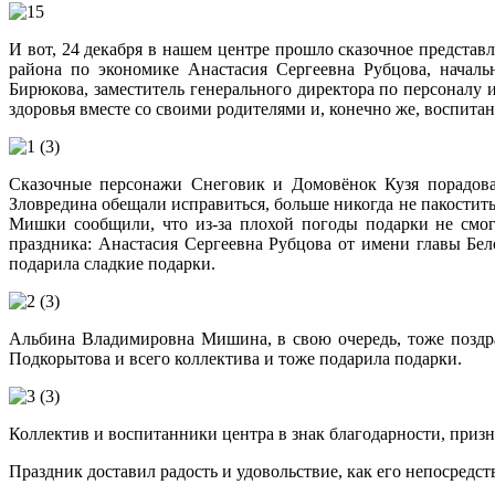
И вот, 24 декабря в нашем центре прошло сказочное предста
района по экономике Анастасия Сергеевна Рубцова, начал
Бирюкова, заместитель генерального директора по персона
здоровья вместе со своими родителями и, конечно же, воспита
Сказочные персонажи Снеговик и Домовёнок Кузя порадова
Зловредина обещали исправиться, больше никогда не пакостить
Мишки сообщили, что из-за плохой погоды подарки не смог
праздника: Анастасия Сергеевна Рубцова от имени главы Б
подарила сладкие подарки.
Альбина Владимировна Мишина, в свою очередь, тоже поздр
Подкорытова и всего коллектива и тоже подарила подарки.
Коллектив и воспитанники центра в знак благодарности, приз
Праздник доставил радость и удовольствие, как его непосредс