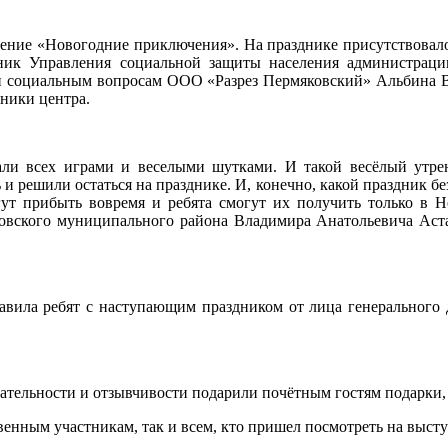
вление «Новогодние приключения». На празднике присутствовало
ьник Управления социальной защиты населения администрац
лу и социальным вопросам ООО «Разрез Пермяковский» Альбина
нники центра.
ли всех играми и веселыми шутками. И такой весёлый утре
 и решили остаться на празднике. И, конечно, какой праздник 
ут прибыть вовремя и ребята смогут их получить только в 
еловского муниципального района Владимира Анатольевича Аст
авила ребят с наступающим праздником от лица генерального
нательности и отзывчивости подарили почётным гостям подарки,
твенным участникам, так и всем, кто пришел посмотреть на выст