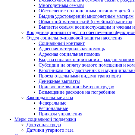
Многодетным семьям
Обеспечение полноценным питанием детей в в
Выдача удостоверений многодетным матерям
Областной материнский (семейный) капитал
Выплаты семьям военнослужащим и членам и
Координационный отдел по обеспечению функцион
Отдел социально-правовой защиты населения
Социальный контракт
Адресная материальная помощь
Адресная социальная помощь
Выдача справок о признании граждан малои
Субсидии на оплату жилого помещения и ко
Работникам государственных и муниципальн
Проезд отдельными видами транспорта
Денежные выплаты
Присвоение звания «Ветеран труда»
Возмещение расходов на погребение
Законодательные акты
Федеральные
Региональные
Приказы управления
Меры социальной поддержки
Доступная среда
Датчики угарного газа