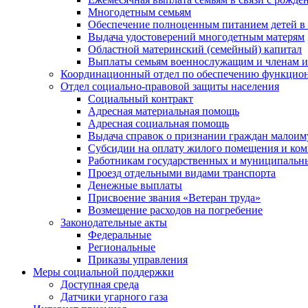
Многодетным семьям
Обеспечение полноценным питанием детей в в
Выдача удостоверений многодетным матерям
Областной материнский (семейный) капитал
Выплаты семьям военнослужащим и членам и
Координационный отдел по обеспечению функцион
Отдел социально-правовой защиты населения
Социальный контракт
Адресная материальная помощь
Адресная социальная помощь
Выдача справок о признании граждан малои
Субсидии на оплату жилого помещения и ко
Работникам государственных и муниципальн
Проезд отдельными видами транспорта
Денежные выплаты
Присвоение звания «Ветеран труда»
Возмещение расходов на погребение
Законодательные акты
Федеральные
Региональные
Приказы управления
Меры социальной поддержки
Доступная среда
Датчики угарного газа