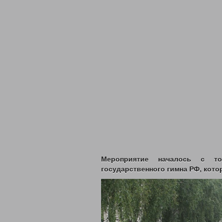
ВЫДАЧА УДОСТОВЕРЕНИЙ МНОГОДЕТ
ВЫПЛАТЫ СЕМЬЯМ ВОЕННОСЛУЖАЩИМ
КООРДИНАЦИОННЫЙ ОТДЕЛ ПО ОБЕС
ОТДЕЛ СОЦИАЛЬНО-ПРАВОВОЙ ЗАЩИ
АДРЕСНАЯ СОЦИАЛЬНАЯ ПОМОЩЬ
СУБСИДИИ НА ОПЛАТУ ЖИЛОГО ПОМЕ
ПРОЕЗД ОТДЕЛЬНЫМИ ВИДАМИ ТРАН
ВОЗМЕЩЕНИЕ РАСХОДОВ НА ПОГРЕБ
ЗАКОНОДАТЕЛЬНЫЕ АКТЫ
ФЕДЕРАЛ
РЕГИОНАЛЬНЫЕ
ПРИКАЗЫ УПРАВЛ
МЕРЫ СОЦИАЛЬНОЙ ПОДДЕРЖКИ
ДОСТУПНАЯ СРЕДА
ДАТЧИКИ УГАРНО
С ДНЕМ СОЦИАЛЬНОГО РАБ
Мероприятие началось с то
ВИДЕО
ФОНД ПОДДЕРЖКИ ДЕТЕЙ
государственного гимна РФ, кото
В ЦЕНТРЕ ВНИМАНИЯ – ПО
КОНТАКТЫ