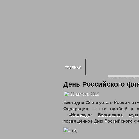
ГЛАВНАЯ
СТРУКТУРА УП
День Российского фл
ИНФОРМАЦИЯ О УСЗН
СВЕДЕНИЯ О 
26 августа, 2019
2020 ГОД
202
Ежегодно 22 августа в России от
НОРМАТИВНЫЕ ДОКУМЕНТЫ УПРАВЛЕ
Федерации — это особый и с
ГОСУДА
«Надежда» Беловского муни
ГОСУДАРСТВЕННЫЕ УСЛУГИ
посвящённое Дню Российского фл
ОТДЕЛ ПО ДЕЛАМ ДЕТЕЙ, ЖЕНЩИН, С
МНОГОДЕТНЫМ СЕМЬЯМ
ОБЕСПЕЧЕН