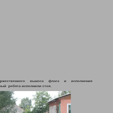
НЫМ МАТЕРЯМ
ОБЛАСТНОЙ МАТЕРИНСКИЙ (СЕМЕЙНЫЙ) КАПИТАЛ
 И ЧЛЕНАМ ИХ СЕМЕЙ И ГРАЖДАНАМ ИМЕЮЩИХ ДЕТЕЙ
ПЕЧЕНИЮ ФУНКЦИОНИРОВАНИЯ СИСТЕМЫ ДОЛГОВРЕМЕННОГО УХОДА
ТЫ НАСЕЛЕНИЯ
СОЦИАЛЬНЫЙ КОНТРАКТ
АДРЕСНАЯ МАТЕРИАЛЬН
ВЫДАЧА СПРАВОК О ПРИЗНАНИИ ГРАЖДАН МАЛОИМУЩИМИ
ЩЕНИЯ И КОММУНАЛЬНЫХ УСЛУГ
РАБОТНИКАМ ГОСУДАРСТВЕННЫХ 
СПОРТА
ДЕНЕЖНЫЕ ВЫПЛАТЫ
ПРИСВОЕНИЕ ЗВАНИЯ «ВЕТЕРАН ТР
ЕНИЕ
ЬНЫЕ
ЕНИЯ
ИНТЕРНЕТ ПРИЕМНАЯ
ГО ГАЗА
ОТНИКА
ДЕНЬ СОЦИАЛЬНОГО РАБОТНИКА 2018Г.
КЕМЕРОВСКАЯ ОБЛ
ржественного выноса флага и исполнения
ДЕТСКИЙ ТЕЛЕФОН ДОВЕРИЯ
ДАРИТЕ ДОБРОТУ СЕРДЕЦ
рый ребята исполнили стоя.
ЖАРНАЯ БЕЗОПАСНОСТЬ
ПРОТИВОПАВОДКОВЫЕ УЧЕНИЯ
ГИМН КУЗ