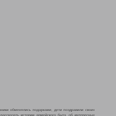
нники обменялись подарками, дети поздравили своих
рассказать истории армейского быта, об интересных