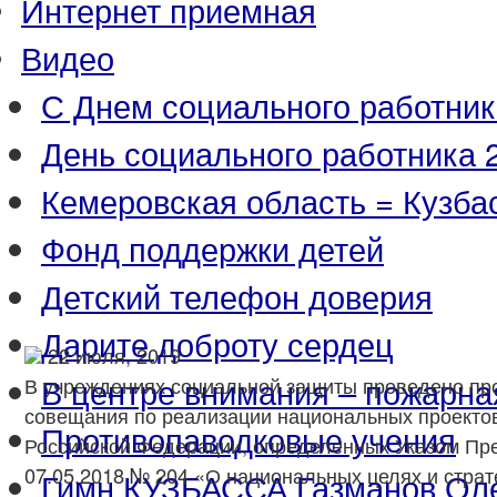
Интернет приемная
Видео
С Днем социального работник
День социального работника 2
Кемеровская область = Кузба
Фонд поддержки детей
Детский телефон доверия
Дарите доброту сердец
22 июля, 2019
В центре внимания – пожарна
В учреждениях социальной защиты проведено пр
совещания по реализации национальных проекто
Противопаводковые учения
Российской Федерации, определенных Указом Пр
07.05.2018 № 204 «О национальных целях и страт
Гимн КУЗБАССА Газманов Ол