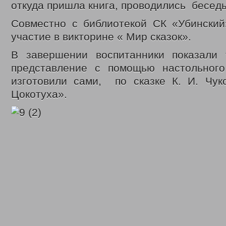
Законодательные акты
откуда пришла книга, проводились бесед
Федеральные
Региональные
Совместно с библиотекой СК «Убинский
Приказы управления
участие в викторине « Мир сказок».
Меры социальной поддержки
Доступная среда
В завершении воспитанники показали 
Датчики угарного газа
Интернет приемная
представление с помощью настольного
Видео
изготовили сами, по сказке К. И. Чу
С Днем социального работника
Цокотуха».
День социального работника 2018г.
Кемеровская область = Кузбасс
Фонд поддержки детей
Детский телефон доверия
Дарите доброту сердец
В центре внимания – пожарная безопасность
Противопаводковые учения
Гимн КУЗБАССА Газманов Олег
Контакты