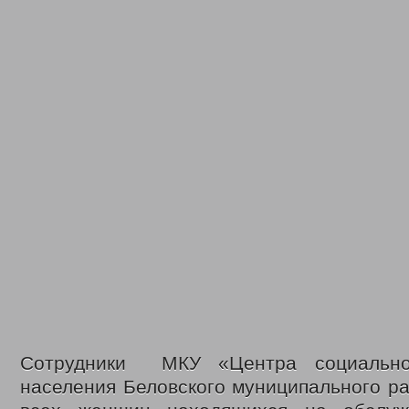
Законодательные акты
Федеральные
Региональные
Приказы управления
Меры социальной поддержки
Доступная среда
Датчики угарного газа
Интернет приемная
Видео
С Днем социального работника
День социального работника 2018г.
Кемеровская область = Кузбасс
Фонд поддержки детей
Детский телефон доверия
Дарите доброту сердец
В центре внимания – пожарная безопасность
Противопаводковые учения
Гимн КУЗБАССА Газманов Олег
Контакты
Сотрудники МКУ «Центра социально
населения Беловского муниципального р