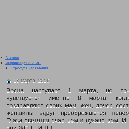
Главная
Информация о УСЗН
Структура управления
Подведомственные учреждения
План проведения проверки подведомственных учреждений
18 марта, 2019
Сведения о доходах
2016 год
Весна наступает 1 марта, но по-
2017 год
чувствуется именно 8 марта, ког
2018 год
2019 год
поздравляют своих мам, жен, дочек, сест
2020 год
женщины вдруг преображаются невер
2021 год
Глаза светятся счастьем и лукавством. И
2022 год
Отчеты о проделанной работе
они ЖЕНЩИНЫ.