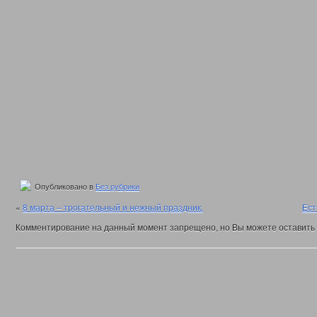
2020 год
Нормативные документы управления
Политика обработки и защиты персональных данных
Противодействие коррупции
Государственные услуги
Государственное юридическое бюро Кузбасса
Отдел по делам детей, женщин, семьи
Ежемесячная выплата семьям в связи с рождением (усыновлением)
Многодетным семьям
Обеспечение полноценным питанием детей в возрасте до 3-х лет
Выдача удостоверений многодетным матерям
Областной материнский (семейный) капитал
Выплаты семьям военнослужащим и членам их семей и гражданам
Координационный отдел по обеспечению функционирования системы 
Отдел социально-правовой защиты населения
Опубликовано в
Без рубрики
Социальный контракт
Адресная материальная помощь
«
8 марта – трогательный и нежный праздник.
Ест
Адресная социальная помощь
Комментирование на данный момент запрещено, но Вы можете оставить
Выдача справок о признании граждан малоимущими
Субсидии на оплату жилого помещения и коммунальных услуг
Работникам государственных и муниципальных учреждений
Проезд отдельными видами транспорта
Денежные выплаты
Присвоение звания «Ветеран труда»
Возмещение расходов на погребение