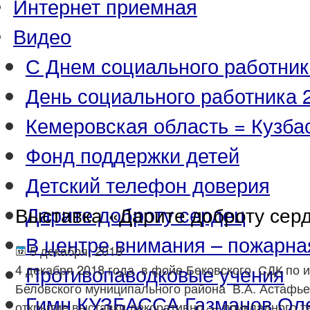
Интернет приемная
Видео
С Днем социального работник
День социального работника 2
Кемеровская область = Кузба
Фонд поддержки детей
Детский телефон доверия
Дарите доброту сердец
Выставка «Дарите доброту сер
В центре внимания – пожарна
5 декабря, 2018
Противопаводковые учения
4 декабря 2018 года в фойе Бековского СДК по 
Беловского муниципального района В.А. Астафье
Гимн КУЗБАССА Газманов Ол
открытие выставки декоративно — прикладного тв