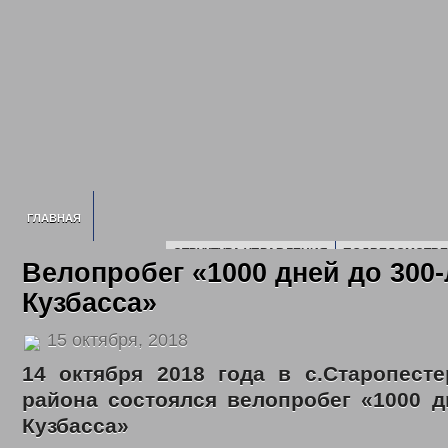
ГЛАВНАЯ
СТРУКТУРА УПРАВЛЕНИЯ
ПОДВЕДОМСТВЕ
Велопробег «1000 дней до 300
ИНФОРМАЦИЯ О УСЗН
ПЛАН ПРОВЕДЕ
Кузбасса»
СВЕДЕНИЯ О ДОХОДАХ
2016 ГОД
2017 Г
2020 ГОД
2021 ГОД
2022 ГОД
15 октября, 2018
НОРМАТИВНЫЕ ДОКУМЕНТЫ УПРАВЛЕНИЯ
ПОЛИТИКА ОБРАБОТК
ГОСУДАРСТВЕННОЕ ЮРИДИЧЕСКОЕ Б
14 октября 2018 года в с.Старопест
ГОСУДАРСТВЕННЫЕ УСЛУГИ
района состоялся велопробег «1000 д
ОТДЕЛ ПО ДЕЛАМ ДЕТЕЙ, ЖЕНЩИН, СЕМЬИ
ЕЖЕМЕСЯЧНАЯ ВЫПЛАТ
Кузбасса»
МНОГОДЕТНЫМ СЕМЬЯМ
ОБЕСПЕЧЕНИЕ ПОЛНОЦЕННЫМ ПИТАНИЕМ