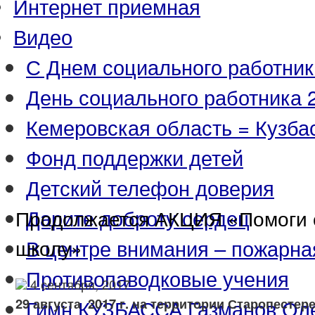
Интернет приемная
Видео
С Днем социального работник
День социального работника 2
Кемеровская область = Кузба
Фонд поддержки детей
Детский телефон доверия
Дарите доброту сердец
Продолжается АКЦИЯ «Помоги 
школу»
В центре внимания – пожарна
Противопаводковые учения
4 сентября, 2017
Гимн КУЗБАССА Газманов Ол
29 августа 2017 г. на территории Старопестер