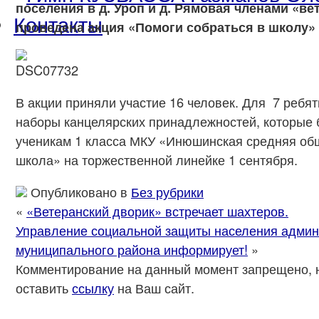
поселения в д. Уроп и д. Рямовая членами «ве
Контакты
проведена акция «Помоги собраться в школу»
В акции приняли участие 16 человек. Для 7 ребя
наборы канцелярских принадлежностей, которые
ученикам 1 класса МКУ «Инюшинская средняя об
школа» на торжественной линейке 1 сентября.
Опубликовано в
Без рубрики
«
«Ветеранский дворик» встречает шахтеров.
Управление социальной защиты населения админ
муниципального района информирует!
»
Комментирование на данный момент запрещено, 
оставить
ссылку
на Ваш сайт.