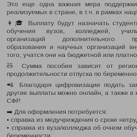
Это еще одна важная мера поддержки
ВЫДАЧА УДОСТОВЕРЕНИЙ МНОГОДЕТНЫМ МАТЕРЯМ
ОБЛАСТНОЙ
реализуемых в стране, в т.ч. в рамках на
ВЫПЛАТЫ СЕМЬЯМ ВОЕННОСЛУЖАЩИМ И ЧЛЕНАМ ИХ СЕМЕЙ И ГР
КООРДИНАЦИОННЫЙ ОТДЕЛ ПО ОБЕСПЕЧЕНИЮ ФУНКЦИОНИРОВАН
👩🎓 Выплату будут назначать студен
ОТДЕЛ СОЦИАЛЬНО-ПРАВОВОЙ ЗАЩИТЫ НАСЕЛЕНИЯ
СОЦИАЛЬН
обучения вузов, колледжей, учили
АДРЕСНАЯ СОЦИАЛЬНАЯ ПОМОЩЬ
ВЫДАЧА СПРАВОК О ПРИЗН
организаций дополнительного про
СУБСИДИИ НА ОПЛАТУ ЖИЛОГО ПОМЕЩЕНИЯ И КОММУНАЛЬНЫХ УС
образования и научных организаций вн
ПРОЕЗД ОТДЕЛЬНЫМИ ВИДАМИ ТРАНСПОРТА
ДЕНЕЖНЫЕ ВЫПЛ
ВОЗМЕЩЕНИЕ РАСХОДОВ НА ПОГРЕБЕНИЕ
того, учатся они на бюджетной или платно
ЗАКОНОДАТЕЛЬНЫЕ АКТЫ
ФЕДЕРАЛЬНЫЕ
🧸 Сумма пособия зависит от регио
РЕГИОНАЛЬНЫЕ
ПРИКАЗЫ УПРАВЛЕНИЯ
продолжительности отпуска по беременно
МЕРЫ СОЦИАЛЬНОЙ ПОДДЕРЖКИ
ИНТЕРНЕТ ПРИЕМ
📲 Благодаря цифровизации подать за
ДОСТУПНАЯ СРЕДА
ДАТЧИКИ УГАРНОГО ГАЗА
другие выплаты можно онлайн, а также в 
С ДНЕМ СОЦИАЛЬНОГО РАБОТНИКА
ДЕНЬ СОЦИАЛЬНОГ
СФР.
ВИДЕО
ФОНД ПОДДЕРЖКИ ДЕТЕЙ
ДЕТСКИЙ ТЕЛЕФОН ДОВЕРИЯ
➡️ Для оформления потребуется:
В ЦЕНТРЕ ВНИМАНИЯ – ПОЖАРНАЯ БЕЗОПАСНОСТЬ
ПР
▪️ справка из медучреждения о сроке нетр
КОНТАКТЫ
▪️ справка из вуза/колледжа об очном обу
беременности.