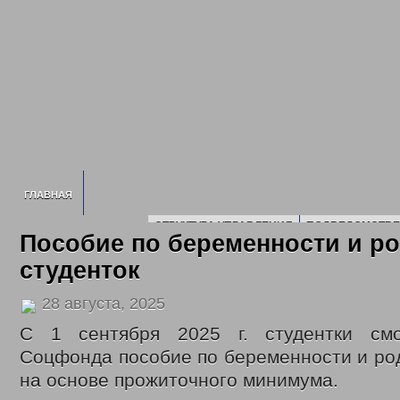
ГЛАВНАЯ
СТРУКТУРА УПРАВЛЕНИЯ
ПОДВЕДОМСТВЕ
Пособие по беременности и р
ИНФОРМАЦИЯ О УСЗН
ПЛАН ПРОВЕДЕ
студенток
СВЕДЕНИЯ О ДОХОДАХ
2016 ГОД
2017 Г
2020 ГОД
2021 ГОД
2022 ГОД
28 августа, 2025
НОРМАТИВНЫЕ ДОКУМЕНТЫ УПРАВЛЕНИЯ
ПОЛИТИКА ОБРАБОТК
ГОСУДАРСТВЕННОЕ ЮРИДИЧЕСКОЕ Б
С 1 сентября 2025 г. студентки смо
ГОСУДАРСТВЕННЫЕ УСЛУГИ
Соцфонда пособие по беременности и ро
ОТДЕЛ ПО ДЕЛАМ ДЕТЕЙ, ЖЕНЩИН, СЕМЬИ
ЕЖЕМЕСЯЧНАЯ ВЫПЛАТ
на основе прожиточного минимума.
МНОГОДЕТНЫМ СЕМЬЯМ
ОБЕСПЕЧЕНИЕ ПОЛНОЦЕННЫМ ПИТАНИЕМ