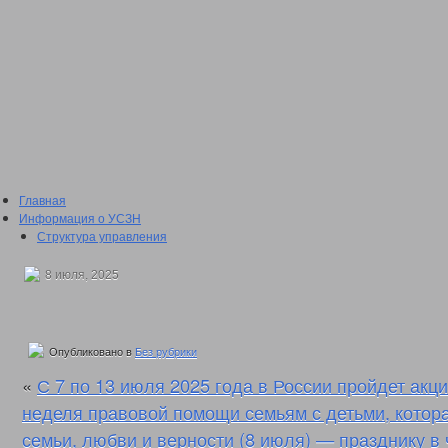
Главная
Информация о УСЗН
Структура управления
Подведомственные учреждения
План проведения проверки подведомственных учреждений
8 июля, 2025
Сведения о доходах
2016 год
2017 год
2018 год
Опубликовано в
Без рубрики
2019 год
2020 год
«
С 7 по 13 июля 2025 года в России пройдет акц
2021 год
неделя правовой помощи семьям с детьми, котор
2022 год
Отчеты о проделанной работе
семьи, любви и верности (8 июля) — празднику в 