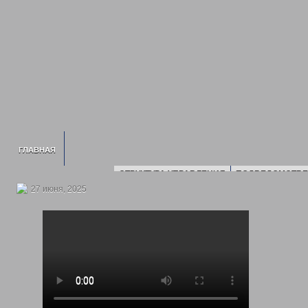
ГЛАВНАЯ
СТРУКТУРА УПРАВЛЕНИЯ
ПОДВЕДОМСТВЕ
ИНФОРМАЦИЯ О УСЗН
ПЛАН ПРОВЕДЕ
27 июня, 2025
СВЕДЕНИЯ О ДОХОДАХ
2016 ГОД
2017 Г
2020 ГОД
2021 ГОД
2022 ГОД
НОРМАТИВНЫЕ ДОКУМЕНТЫ УПРАВЛЕНИЯ
ПОЛИТИКА ОБРАБОТК
ГОСУДАРСТВЕННОЕ ЮРИДИЧЕСКОЕ Б
ГОСУДАРСТВЕННЫЕ УСЛУГИ
ОТДЕЛ ПО ДЕЛАМ ДЕТЕЙ, ЖЕНЩИН, СЕМЬИ
ЕЖЕМЕСЯЧНАЯ ВЫПЛАТ
МНОГОДЕТНЫМ СЕМЬЯМ
ОБЕСПЕЧЕНИЕ ПОЛНОЦЕННЫМ ПИТАНИЕМ