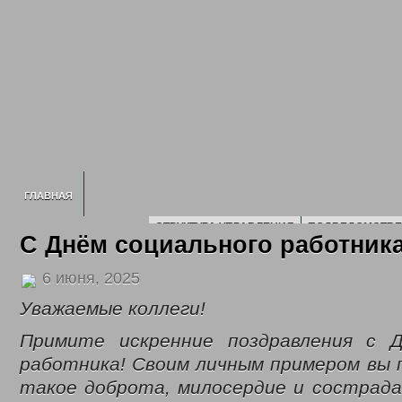
ГЛАВНАЯ
СТРУКТУРА УПРАВЛЕНИЯ
ПОДВЕДОМСТВЕ
С Днём социального работника
ИНФОРМАЦИЯ О УСЗН
ПЛАН ПРОВЕДЕ
СВЕДЕНИЯ О ДОХОДАХ
2016 ГОД
2017 Г
6 июня, 2025
2020 ГОД
2021 ГОД
2022 ГОД
Уважаемые коллеги!
НОРМАТИВНЫЕ ДОКУМЕНТЫ УПРАВЛЕНИЯ
ПОЛИТИКА ОБРАБОТК
ГОСУДАРСТВЕННОЕ ЮРИДИЧЕСКОЕ Б
Примите искренние поздравления с Д
ГОСУДАРСТВЕННЫЕ УСЛУГИ
работника! Своим личным примером вы 
ОТДЕЛ ПО ДЕЛАМ ДЕТЕЙ, ЖЕНЩИН, СЕМЬИ
ЕЖЕМЕСЯЧНАЯ ВЫПЛАТ
такое доброта, милосердие и сострада
МНОГОДЕТНЫМ СЕМЬЯМ
ОБЕСПЕЧЕНИЕ ПОЛНОЦЕННЫМ ПИТАНИЕМ