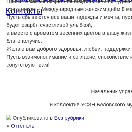
Примите самые искренние поздравления с чудес
Контакты
праздником – Международным женским днём 8 ма
Пусть сбываются все ваши надежды и мечты, пус
будет озарён счастливой улыбкой,
а вместе с ароматом весенних цветов в вашу жизн
благополучие.
Желаю вам доброго здоровья, любви, поддержки 
Пусть взаимопонимание и согласие, спокойствие 
сопутствуют вам!
Начальник упра
и коллектив УСЗН Беловского м
Опубликовано в
Без рубрики
«
Оттепель