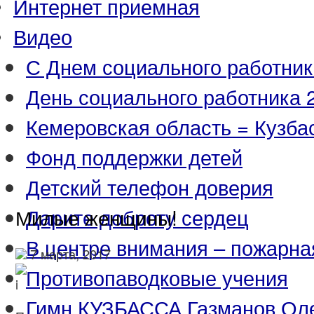
Интернет приемная
Видео
С Днем социального работник
День социального работника 2
Кемеровская область = Кузба
Фонд поддержки детей
Детский телефон доверия
Дарите доброту сердец
Милые женщины!
В центре внимания – пожарна
7 марта, 2017
Противопаводковые учения
Гимн КУЗБАССА Газманов Ол