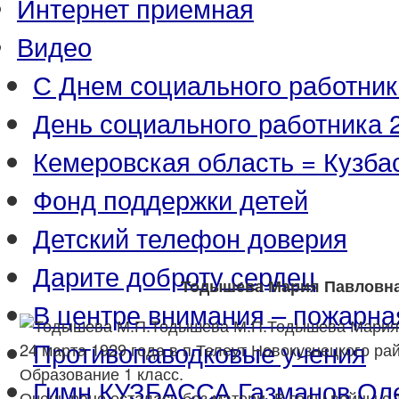
Интернет приемная
Видео
С Днем социального работник
День социального работника 2
Кемеровская область = Кузба
Фонд поддержки детей
Детский телефон доверия
Дарите доброту сердец
Тодышева Мария Павловн
В центре внимания – пожарна
Тодышева М.П.Тодышева Мария
Противопаводковые учения
24 марта 1929 года в п.Телеут Новокузнецкого ра
Образование 1 класс.
Гимн КУЗБАССА Газманов Ол
Очень рано осталась без матери. В годы войны с 