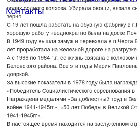
Контакты
полях родного колхоза. Убирала овощи, вязала с
зерно.
С 19 лет пошла работать на обувную фабрику в г.
хорошую работу неоднократно была на доске Поч
В 1949 году вышла замуж и переехала в п.Черта 
лет проработала на железной дороге на разгрузке
А с 1966 по 1984 г.г. ее жизнь связана с колхозо
Беловского района. Все эти годы Мария Павловн
дояркой.
За высокие показатели в 1978 году была награжд
«Победитель Социалистического соревнования в 
Награждена медалями «За доблестный труд в Ве
войне 1941-1945гг», «50 лет Победы в Великой О
1941-1945гг».
В настоящее время находится на заслуженном от