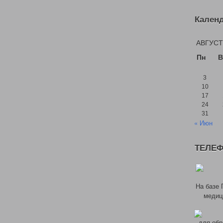
Кален
АВГУСТ
Пн
В
3
10
17
24
31
« Июн
ТЕЛЕФ
На базе 
медиц
для обр