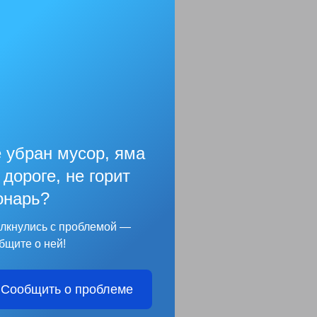
 убран мусор, яма
 дороге, не горит
нарь?
лкнулись с проблемой —
бщите о ней!
Сообщить о проблеме