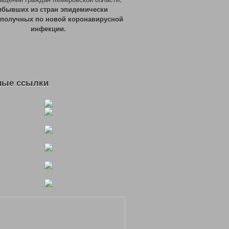
ибывших из стран эпидемически
ополучных по новой коронавирусной
инфекции.
ные ссылки