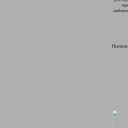
пр
неблаг
Полез