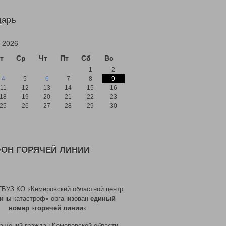
дарь
 2026
т
Ср
Чт
Пт
Сб
Вс
1
2
4
5
6
7
8
9
11
12
13
14
15
16
18
19
20
21
22
23
25
26
27
28
29
30
ОН ГОРЯЧЕЙ ЛИНИИ
ГБУЗ КО «Кемеровский областной центр
ины катастроф» организован
единый
номер «горячей линии»
ащений граждан Кемеровской области,