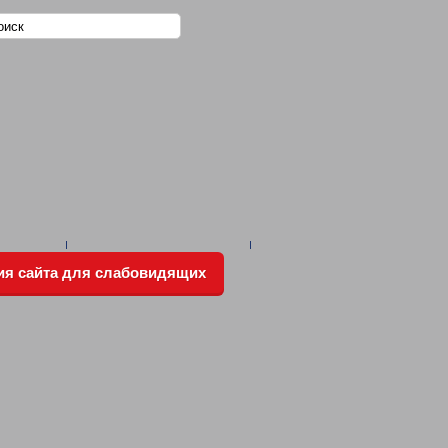
ия сайта для слабовидящих
РЕЖДЕНИЙ
Ы О ПРОДЕЛАННОЙ РАБОТЕ
ОД
РОТИВОДЕЙСТВИЕ КОРРУПЦИИ
НОВЛЕНИЕМ) ПЕРВОГО РЕБЕНКА