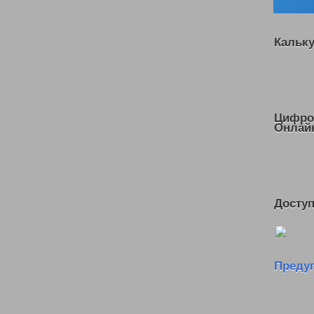
Кальк
Цифро
Онлай
Доступ
Преду