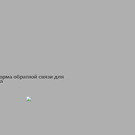
АЯ ПОМОЩЬ
И МУНИЦИПАЛЬНЫХ УЧРЕЖДЕНИЙ
УДА»
орма обратной связи для
а
АСТЬ = КУЗБАСС
БАССА ГАЗМАНОВ ОЛЕГ