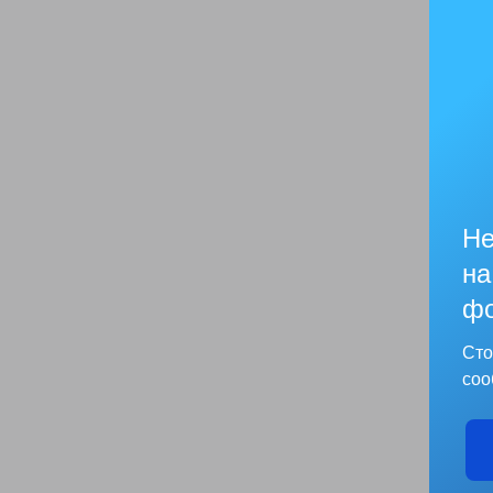
Не
на
фо
Сто
соо