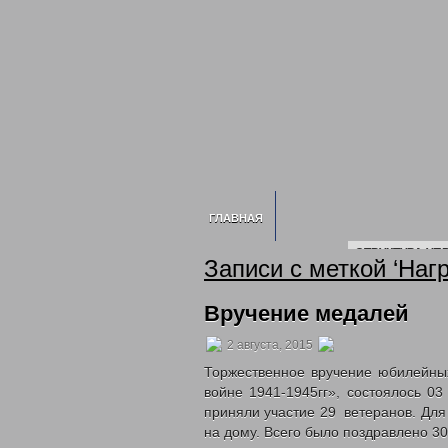
ГЛАВНАЯ
СТРУКТУРА УП
Записи с меткой ‘Наг
ИНФОРМАЦИЯ О УСЗН
СВЕДЕНИЯ О 
Вручение медалей
2020 ГОД
202
НОРМАТИВНЫЕ ДОКУМЕНТЫ УПРАВЛЕ
2 августа, 2015
ГОСУДА
Торжественное вручение юбилейны
ГОСУДАРСТВЕННЫЕ УСЛУГИ
войне 1941-1945гг», состоялось 03 
приняли участие 29 ветеранов. Дл
ОТДЕЛ ПО ДЕЛАМ ДЕТЕЙ, ЖЕНЩИН, С
на дому. Всего было поздравлено 3
МНОГОДЕТНЫМ СЕМЬЯМ
ОБЕСПЕЧЕН