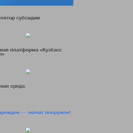
улятор субсидии
вая платформа «Кузбасс
н»
ная среда
прежден — значит вооружен!