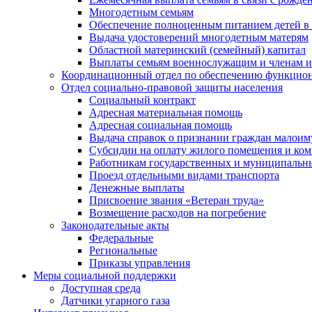
Многодетным семьям
Обеспечение полноценным питанием детей в в
Выдача удостоверений многодетным матерям
Областной материнский (семейный) капитал
Выплаты семьям военнослужащим и членам и
Координационный отдел по обеспечению функцион
Отдел социально-правовой защиты населения
Социальный контракт
Адресная материальная помощь
Адресная социальная помощь
Выдача справок о признании граждан малои
Субсидии на оплату жилого помещения и ко
Работникам государственных и муниципальн
Проезд отдельными видами транспорта
Денежные выплаты
Присвоение звания «Ветеран труда»
Возмещение расходов на погребение
Законодательные акты
Федеральные
Региональные
Приказы управления
Меры социальной поддержки
Доступная среда
Датчики угарного газа