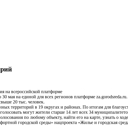
орий
ния на всероссийской платформе
 30 мая на единой для всех регионов платформе za.gorodsreda.ru
выше 20 тыс. человек.
ных территорий в 19 округах и районах. По итогам для благоуст
голосовать могут жители старше 14 лет всех 34 муниципалитето
олосования по любому объекту, найти его на карте, узнать о ход
ортной городской среды» нацпроекта «Жилье и городская сред