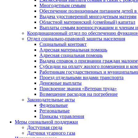
Многодетным семьям
Обеспечение полноценным питанием детей в в
Выдача удостоверений многодетным матерям
Областной материнский (семейный) капитал
Выплаты семьям военнослужащим и членам и
Координационный отдел по обеспечению функцион
Отдел социально-правовой защиты населения
Социальный контракт
Адресная материальная помощь
Адресная социальная помощь
Выдача справок о признании граждан малои
Субсидии на оплату жилого помещения и ко
Работникам государственных и муниципальн
Проезд отдельными видами транспорта
Денежные выплаты
Присвоение звания «Ветеран труда»
Возмещение расходов на погребение
Законодательные акты
Федеральные
Региональные
Приказы управления
Меры социальной поддержки
Доступная среда
Датчики угарного газа