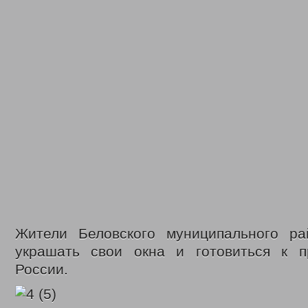
Законодательные акты
Федеральные
Региональные
Приказы управления
Меры социальной поддержки
Доступная среда
Датчики угарного газа
Интернет приемная
Видео
С Днем социального работника
День социального работника 2018г.
Кемеровская область = Кузбасс
Фонд поддержки детей
Детский телефон доверия
Дарите доброту сердец
В центре внимания – пожарная безопасность
Противопаводковые учения
Гимн КУЗБАССА Газманов Олег
Контакты
Жители Беловского муниципального р
украшать свои окна и готовиться к 
России.