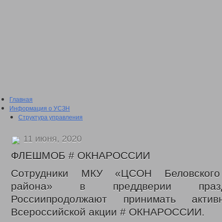
Главная
Информация о УСЗН
Структура управления
Подведомственные учреждения
План проведения проверки подведомственных учреждений
11 июня, 2020
Сведения о доходах
2016 год
ФЛЕШМОБ # ОКНАРОССИИ
2017 год
2018 год
Сотрудники МКУ «ЦСОН Беловского 
2019 год
района» в преддверии праз
2020 год
2021 год
Россиипродолжают принимать акти
2022 год
Всероссийской акции # ОКНАРОССИИ.
Отчеты о проделанной работе