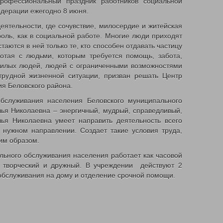
рофессиональный праздник работников социальной
НЫМ МАТЕРЯМ
ОБЛАСТНОЙ МАТЕРИНСКИЙ (СЕМЕЙНЫЙ) КАПИТАЛ
едерации ежегодно 8 июня.
 И ЧЛЕНАМ ИХ СЕМЕЙ И ГРАЖДАНАМ ИМЕЮЩИХ ДЕТЕЙ
еятельности, где сочувствие, милосердие и житейская
ПЕЧЕНИЮ ФУНКЦИОНИРОВАНИЯ СИСТЕМЫ ДОЛГОВРЕМЕННОГО УХОДА
оль, как в социальной работе. Многие люди приходят
ТЫ НАСЕЛЕНИЯ
СОЦИАЛЬНЫЙ КОНТРАКТ
АДРЕСНАЯ МАТЕРИАЛЬН
таются в ней только те, кто способен отдавать частицу
ВЫДАЧА СПРАВОК О ПРИЗНАНИИ ГРАЖДАН МАЛОИМУЩИМИ
отая с людьми, которым требуется помощь, забота,
ЩЕНИЯ И КОММУНАЛЬНЫХ УСЛУГ
РАБОТНИКАМ ГОСУДАРСТВЕННЫХ 
илых людей, людей с ограниченными возможностями
СПОРТА
трудной жизненной ситуации, призван решать Центр
ДЕНЕЖНЫЕ ВЫПЛАТЫ
ПРИСВОЕНИЕ ЗВАНИЯ «ВЕТЕРАН ТР
я Беловского района.
ЕНИЕ
ЬНЫЕ
бслуживания населения Беловского муниципального
ЕНИЯ
лья Николаевна – энергичный, мудрый, справедливый,
лья Николаевна умеет направить деятельность всего
ИНТЕРНЕТ ПРИЕМНАЯ
в нужном направлении. Создает такие условия труда,
им образом.
ГО ГАЗА
льного обслуживания населения работает как часовой
ОТНИКА
ДЕНЬ СОЦИАЛЬНОГО РАБОТНИКА 2018Г.
КЕМЕРОВСКАЯ ОБЛ
, творческий и дружный. В учреждении действуют 2
ДЕТСКИЙ ТЕЛЕФОН ДОВЕРИЯ
ДАРИТЕ ДОБРОТУ СЕРДЕЦ
обслуживания на дому и отделение срочной помощи.
ЖАРНАЯ БЕЗОПАСНОСТЬ
ПРОТИВОПАВОДКОВЫЕ УЧЕНИЯ
ГИМН КУЗ