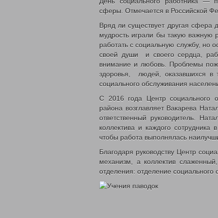
День социального работника — п
ВЫДАЧА УДОСТОВЕРЕНИЙ МНОГОДЕТ
сферы. Отмечается в Российской Ф
ВЫПЛАТЫ СЕМЬЯМ ВОЕННОСЛУЖАЩИМ
Вряд ли существует другая сфера д
КООРДИНАЦИОННЫЙ ОТДЕЛ ПО ОБЕС
мудрость играли бы такую важную р
ОТДЕЛ СОЦИАЛЬНО-ПРАВОВОЙ ЗАЩИ
работать с социальную службу, но ос
АДРЕСНАЯ СОЦИАЛЬНАЯ ПОМОЩЬ
своей души и своего сердца, раб
СУБСИДИИ НА ОПЛАТУ ЖИЛОГО ПОМЕ
внимание и любовь. Проблемы пож
ПРОЕЗД ОТДЕЛЬНЫМИ ВИДАМИ ТРАН
здоровья, людей, оказавшихся в 
социального обслуживания населени
ВОЗМЕЩЕНИЕ РАСХОДОВ НА ПОГРЕБ
ЗАКОНОДАТЕЛЬНЫЕ АКТЫ
ФЕДЕРАЛ
С 2016 года Центр социального о
РЕГИОНАЛЬНЫЕ
ПРИКАЗЫ УПРАВЛ
района возглавляет Вакарева Ната
ответственный руководитель. Ната
МЕРЫ СОЦИАЛЬНОЙ ПОДДЕРЖКИ
коллектива и каждого сотрудника 
чтобы работа выполнялась наилучш
ДОСТУПНАЯ СРЕДА
ДАТЧИКИ УГАРНО
Благодаря руководству Центр социа
С ДНЕМ СОЦИАЛЬНОГО РАБ
механизм, а коллектив слаженный
ВИДЕО
ФОНД ПОДДЕРЖКИ ДЕТЕЙ
отделения: отделение социального 
В ЦЕНТРЕ ВНИМАНИЯ – ПО
КОНТАКТЫ