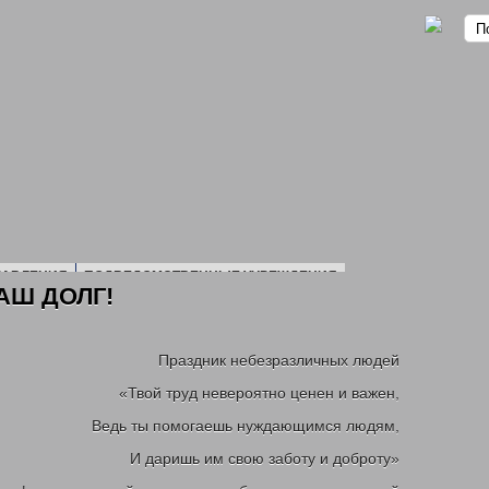
РАВЛЕНИЯ
ПОДВЕДОМСТВЕННЫЕ УЧРЕЖДЕНИЯ
НАШ ДОЛГ!
ПЛАН ПРОВЕДЕНИЯ ПРОВЕРКИ ПОДВЕДОМСТВЕННЫХ УЧ
ДОХОДАХ
2016 ГОД
2017 ГОД
2018 ГОД
2019 ГОД
ОТЧЕТ
1 ГОД
2022 ГОД
2020 Г
Праздник небезразличных людей
НИЯ
ПОЛИТИКА ОБРАБОТКИ И ЗАЩИТЫ ПЕРСОНАЛЬНЫХ ДАННЫХ
П
«Твой труд невероятно ценен и важен,
РСТВЕННОЕ ЮРИДИЧЕСКОЕ БЮРО КУЗБАССА
Ведь ты помогаешь нуждающимся людям,
ЕМЬИ
ЕЖЕМЕСЯЧНАЯ ВЫПЛАТА СЕМЬЯМ В СВЯЗИ С РОЖДЕНИЕМ (УСЫ
И даришь им свою заботу и доброту»
ИЕ ПОЛНОЦЕННЫМ ПИТАНИЕМ ДЕТЕЙ В ВОЗРАСТЕ ДО 3-Х ЛЕТ