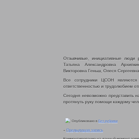
Отзывчивые, инициативные люди 
Татьяна Александровна Архипки
Викторовна Геньш, Олеся Сергеевна
Все сотрудники ЦСОН являются
ответственностью и трудолюбием отн
Сегодня невозможно представить н
протянуть руку помощи каждому чело
Опубликовано в
Без рубрики
«
Предыдущая запись
Комментирование на данный момент запр