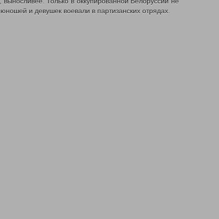
, выносливее. Только в оккупированной Белоруссии не
 юношей и девушек воевали в партизанских отрядах.