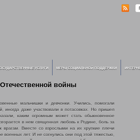
ОСУДАРСТВЕННЫЕ УСЛУГИ
МЕРЫ СОЦИАЛЬНОЙ ПОДДЕРЖКИ
ИНТЕРН
й Отечественной войны
венные мальчишки и девчонки. Учились, помогали
й, иногда даже участвовали в потасовках. Но пришел
казали, каким огромным может стать обыкновенное
азгорается в нем священная любовь к Родине, боль за
 к врагам. Вместе со взрослыми на их хрупкие плечи
ре военных лет. И не согнулись они под этой тяжестью,