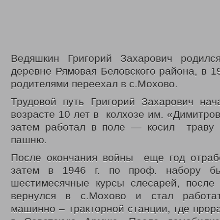
Законодательные акты
Федеральные
Региональные
Приказы управления
Меры социальной поддержки
Доступная среда
Датчики угарного газа
Ведяшкин Григорий Захарович родилс
Интернет приемная
деревне Рямовая Беловского района, в 1
Видео
родителями переехал в с.Мохово.
С Днем социального работника
День социального работника 2018г.
Трудовой путь Григорий Захарович нач
Кемеровская область = Кузбасс
Фонд поддержки детей
возрасте 10 лет в колхозе им. «Димитров
Детский телефон доверия
затем работал в поле — косил траву 
Дарите доброту сердец
В центре внимания – пожарная безопасность
пашню.
Противопаводковые учения
Гимн КУЗБАССА Газманов Олег
После окончания войны еще год отрабо
Контакты
затем в 1946 г. по проф. набору б
шестимесячные курсы слесарей, после 
вернулся в с.Мохово и стал работа
машинно – тракторной станции, где прор