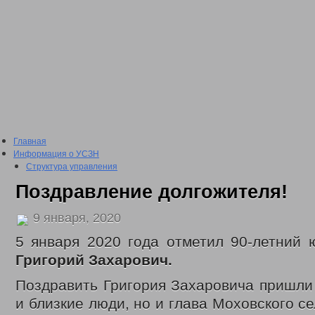
Главная
Информация о УСЗН
Структура управления
Подведомственные учреждения
Поздравление долгожителя!
План проведения проверки подведомственных учреждений
Сведения о доходах
9 января, 2020
2016 год
2017 год
5 января 2020 года отметил 90-летний
2018 год
2019 год
Григорий Захарович.
2020 год
2021 год
Поздравить Григория Захаровича пришли
2022 год
и близкие люди, но и глава Моховского с
Отчеты о проделанной работе