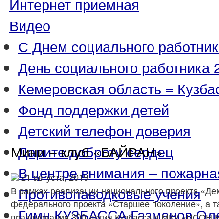
Интернет приемная
Видео
С Днем социального работник
День социального работника 2
Кемеровская область = Кузба
Фонд поддержки детей
Детский телефон доверия
Дарите доброту сердец
Мини – клуб «БАЙРАН»
В центре внимания – пожарна
21 августа, 2019
Противопаводковые учения
В рамках реализации национального проекта «Де
федерального проекта «Старшее поколение», а т
Гимн КУЗБАССА Газманов Ол
празднования 300-летия Кузбасса в МКУ «ЦСОН 