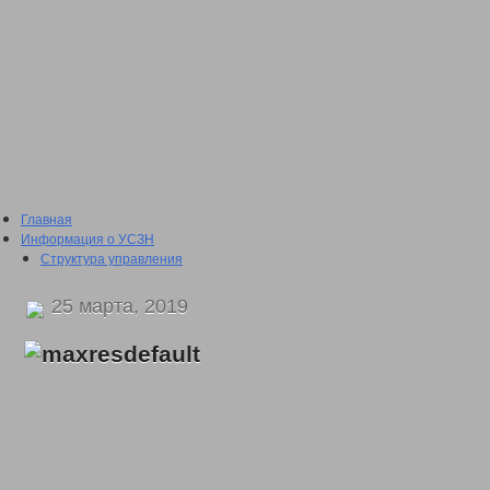
Главная
Информация о УСЗН
Структура управления
Подведомственные учреждения
План проведения проверки подведомственных учреждений
25 марта, 2019
Сведения о доходах
2016 год
2017 год
2018 год
2019 год
2020 год
2021 год
2022 год
Отчеты о проделанной работе