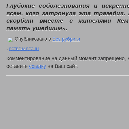
Законодательные акты
Глубокие соболезнования и искренн
Федеральные
Региональные
всем, кого затронула эта трагедия.
Приказы управления
скорбит вместе с жителями Кеме
Меры социальной поддержки
память ушедшим».
Доступная среда
Датчики угарного газа
Интернет приемная
Опубликовано в
Без рубрики
Видео
С Днем социального работника
«
ВСТРЕЧА ВЕСНЫ
День социального работника 2018г.
Комментирование на данный момент запрещено, 
Кемеровская область = Кузбасс
Фонд поддержки детей
оставить
ссылку
на Ваш сайт.
Детский телефон доверия
Дарите доброту сердец
В центре внимания – пожарная безопасность
Противопаводковые учения
Гимн КУЗБАССА Газманов Олег
Контакты