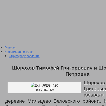
Главная
Информация о УСЗН
Структура управления
Подведомственные учреждения
План проведения проверки подведомственных учреждений
Шорохов Тимофей Григорьевич и Шо
Сведения о доходах
2016 год
Петровна
2017 год
2018 год
Шорох
2019 год
Григорь
2020 год
Exif_JPEG_420
2021 год
феврал
2022 год
деревне Мальцево Беловского района. 
Отчеты о проделанной работе