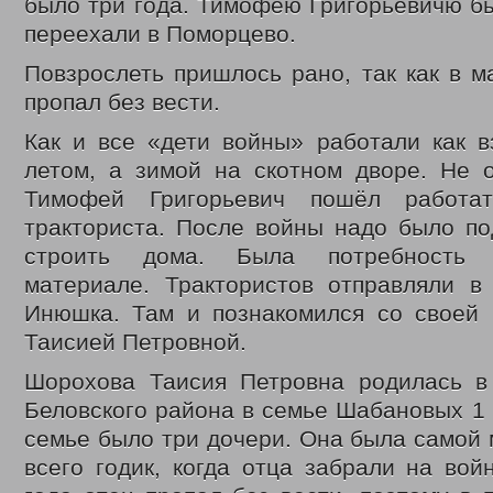
было три года. Тимофею Григорьевичю был
2020 год
Нормативные документы управления
переехали в Поморцево.
Политика обработки и защиты персональных данных
Противодействие коррупции
Повзрослеть пришлось рано, так как в м
Государственные услуги
пропал без вести.
Государственное юридическое бюро Кузбасса
Отдел по делам детей, женщин, семьи
Как и все «дети войны» работали как в
Ежемесячная выплата семьям в связи с рождением (усыновлением)
Многодетным семьям
летом, а зимой на скотном дворе. Не о
Обеспечение полноценным питанием детей в возрасте до 3-х лет
Тимофей Григорьевич пошёл работа
Выдача удостоверений многодетным матерям
Областной материнский (семейный) капитал
тракториста. После войны надо было по
Выплаты семьям военнослужащим и членам их семей и гражданам
строить дома. Была потребность 
Координационный отдел по обеспечению функционирования системы 
материале. Трактористов отправляли в
Отдел социально-правовой защиты населения
Социальный контракт
Инюшка. Там и познакомился со своей 
Адресная материальная помощь
Таисией Петровной.
Адресная социальная помощь
Выдача справок о признании граждан малоимущими
Шорохова Таисия Петровна родилась 
Субсидии на оплату жилого помещения и коммунальных услуг
Работникам государственных и муниципальных учреждений
Беловского района в семье Шабановых 1 
Проезд отдельными видами транспорта
семье было три дочери. Она была самой
Денежные выплаты
Присвоение звания «Ветеран труда»
всего годик, когда отца забрали на вой
Возмещение расходов на погребение