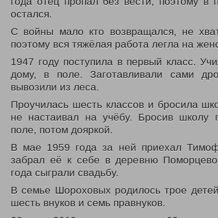
года отец пропал без вести, поэтому в 
Законодательные акты
Федеральные
остался.
Региональные
Приказы управления
С войны мало кто возвращался, не хват
Меры социальной поддержки
поэтому вся тяжёлая работа легла на жен
Доступная среда
Датчики угарного газа
1947 году поступила в первый класс. Учи
Интернет приемная
Видео
дому, в поле. Заготавливали сами д
С Днем социального работника
вывозили из леса.
День социального работника 2018г.
Кемеровская область = Кузбасс
Проучилась шесть классов и бросила школ
Фонд поддержки детей
не настаивал на учёбу. Бросив школу 
Детский телефон доверия
Дарите доброту сердец
поле, потом дояркой.
В центре внимания – пожарная безопасность
Противопаводковые учения
В мае 1959 года за ней приехал Тимоф
Гимн КУЗБАССА Газманов Олег
забрал её к себе в деревню Поморцево
Контакты
года сыграли свадьбу.
В семье Шороховых родилось трое детей
шесть внуков и семь правнуков.