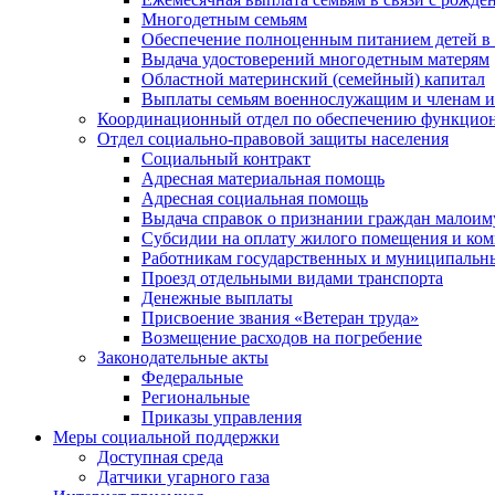
Многодетным семьям
Обеспечение полноценным питанием детей в в
Выдача удостоверений многодетным матерям
Областной материнский (семейный) капитал
Выплаты семьям военнослужащим и членам и
Координационный отдел по обеспечению функцион
Отдел социально-правовой защиты населения
Социальный контракт
Адресная материальная помощь
Адресная социальная помощь
Выдача справок о признании граждан малои
Субсидии на оплату жилого помещения и ко
Работникам государственных и муниципальн
Проезд отдельными видами транспорта
Денежные выплаты
Присвоение звания «Ветеран труда»
Возмещение расходов на погребение
Законодательные акты
Федеральные
Региональные
Приказы управления
Меры социальной поддержки
Доступная среда
Датчики угарного газа