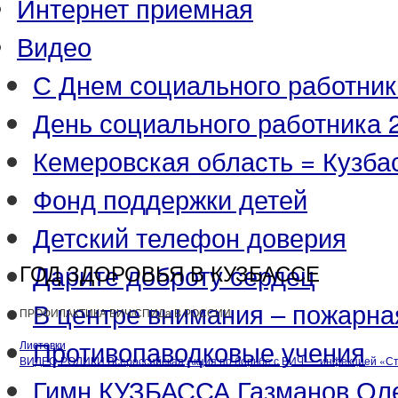
Интернет приемная
Видео
С Днем социального работник
День социального работника 2
Кемеровская область = Кузба
Фонд поддержки детей
Детский телефон доверия
Дарите доброту сердец
ГОД ЗДОРОВЬЯ В КУЗБАССЕ
В центре внимания – пожарна
ПРОФИЛАКТИКА ВИЧ/СПИДа В РОССИИ
Противопаводковые учения
Листовки
ВИДЕО-РОЛИКИ Всероссийская Акция по борьбе с ВИЧ — инфекцией «
Гимн КУЗБАССА Газманов Ол